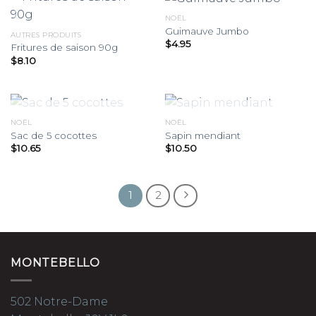
NOËL
Guimauve Jumbo
AUTRES PRODUITS
$
4.95
Fritures de saison 90g
$
8.10
RUPTURE DE STOCK
RUPTURE DE STOCK
NOËL
NOËL
Sac de 5 cocottes
Sapin mendiant
$
10.65
$
10.50
1
2
MONTEBELLO
502 Notre-Dame