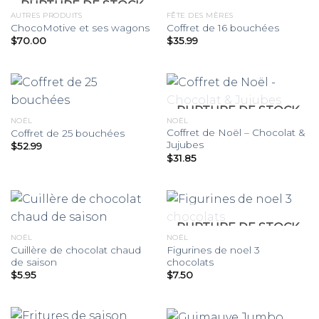
RUPTURE DE STOCK
AUTRES PRODUITS
FÊTE DES MÈRES
ChocoMotive et ses wagons
Coffret de 16 bouchées
$
70.00
$
35.99
RUPTURE DE STOCK
NOËL
NOËL
Coffret de Noël – Chocolat &
Coffret de 25 bouchées
Jujubes
$
52.99
$
31.85
RUPTURE DE STOCK
NOËL
NOËL
Cuillère de chocolat chaud
Figurines de noel 3
de saison
chocolats
$
5.95
$
7.50